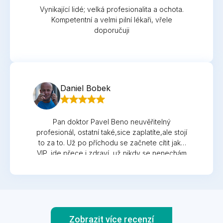
Vynikající lidé; velká profesionalita a ochota.
Kompetentní a velmi pilní lékaři, vřele
doporučuji
Daniel Bobek
Pan doktor Pavel Beno neuvěřitelný
profesionál, ostatní také,sice zaplatíte,ale stojí
to za to. Už po příchodu se začnete cítit jako
VIP, jde přece i zdraví, už nikdy se nenechám
ošetřit jinde. Už se těším na kontrolu, pan ex
primář je kapacita,všem doporučuji a
upřímně,zažil jsem toho už hodně po
nemocnicích kde s k vám chovají jako by jste je
obtezovali.
Zobrazit více recenzí