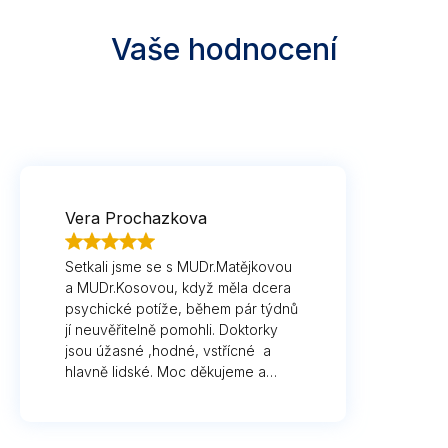
Vaše hodnocení
Vera Prochazkova
Setkali jsme se s MUDr.Matějkovou
a MUDr.Kosovou, když měla dcera
psychické potíže, během pár týdnů
jí neuvěřitelně pomohli. Doktorky
jsou úžasné ,hodné, vstřícné a
hlavně lidské. Moc děkujeme a
kliniku doporučujeme všem.