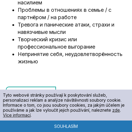
насилием
Проблемы в отношениях в семье / с
партнёром / на работе
Тревога и панические атаки, страхи и
навязчивые мысли
Творческий кризис или
профессиональное выгорание
Непринятие себя, неудовлетворённость
жизнью
Přečíst více
Tyto webové stránky používají k poskytování služeb,
personalizaci reklam a analýze návštěvnosti soubory cookie.
Informace o tom, co jsou soubory cookies, za jakým účelem je
používáme a jak lze vyloučit jejich používání, naleznete
zde
.
Více informací
.
SOUHLASÍM