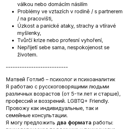
válkou nebo domácím násilím
Problémy ve vztazích v rodině / s partnerem
/ na pracovišti,
Úzkost a panické ataky, strachy a vtíravé
myšlenky,
Tvůrčí krize nebo profesní vyhoření,
Nepřijetí sebe sama, nespokojenost se
životem.
---------------------------
Матвей Готлиб – психолог и психоаналитик
Я работаю с русскоговорящими людьми
различных возрастов (от 5-ти лет и старше),
профессий и воззрений. LGBTQ+ Friendly.
Провожу как индивидуальные, так и
семейные консультации.
Я могу предложить
два формата
работы: