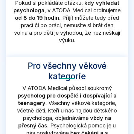
Pokud si pokládáte otázku,
kdy vyhledat
psychologa
, v ATODA Medical ordinujeme
od 8 do 19 hodin
. Přijít můžete tedy před
prací či po práci, nemusíte si brát den
volna a pro děti je výhodou, že nezmeškají
výuku.
Pro všechny věkové
kategorie
V ATODA Medical působí soukromý
psycholog pro dospělé i dospívající a
teenagery
. Všechny věkové kategorie,
včetně dětí, kteří u nás najdou dětského
psychologa, objednáváme
vždy na
přesný čas
. Psychologická pomoc je u
nás poskytována
bez čekání a s