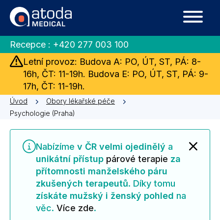
Recepce :
+420 277 003 100
Letní provoz: Budova A: PO, ÚT, ST, PÁ: 8-
16h, ČT: 11-19h. Budova E: PO, ÚT, ST, PÁ: 9-
17h, ČT: 11-19h.
Úvod
Obory lékařské péče
Psychologie (Praha)
Nabízíme
v ČR velmi ojedinělý
a
unikátní přístup
párové terapie
za
přítomnosti manželského páru
zkušených terapeutů
. Díky tomu
získáte mužský i ženský pohled
na
věc.
Více zde
.