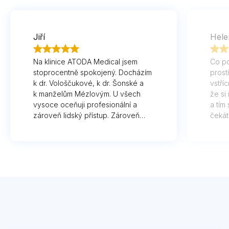
Jiří
Hele
Na klinice ATODA Medical jsem
Co po
stoprocentně spokojený. Docházím
prost
k dr. Vološčukové, k dr. Šonské a
vstří
k manželům Mézlovým. U všech
že si
vysoce oceňuji profesionální a
a tím 
zároveň lidský přístup. Zároveň
čekát
oceňuji příjemné prostředí a také
odved
krátké objednací doby.
až lít
Příst
dokt
Beneš
lidský
nemoh
že ji
jsou 
mne m