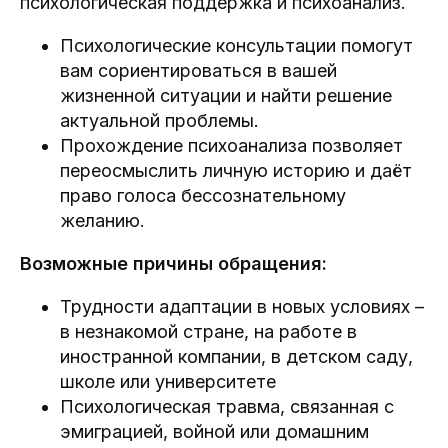
психологическая поддержка и психоанализ.
Психологические консультации помогут
вам сориентироваться в вашей
жизненной ситуации и найти решение
актуальной проблемы.
Прохождение психоанализа позволяет
переосмыслить личную историю и даёт
право голоса бессознательному
желанию.
Возможные причины обращения:
Трудности адаптации в новых условиях –
в незнакомой стране, на работе в
иностранной компании, в детском саду,
школе или университете
Психологическая травма, связанная с
эмиграцией, войной или домашним