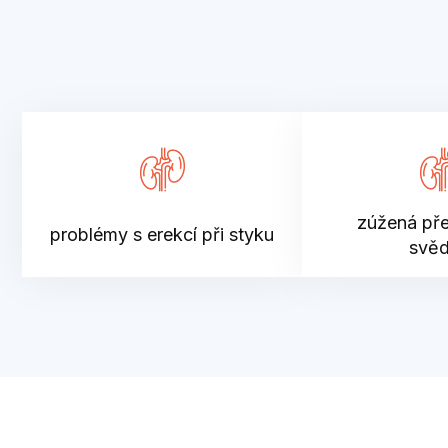
zúžená př
problémy s erekcí při styku
svěd