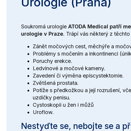
Urologie (Praha)
Soukromá urologie
ATODA Medical patří mez
urologie v Praze
. Trápí vás některý z těcht
Zánět močových cest, měchýře
a
močov
Problémy s močením
a
inkontinenci (úni
Poruchy erekce
.
Ledvinové a
močové kameny
.
Zavedení či
výměna episcystektomie
.
Zvětšená prostata
.
Potíže s předkožkou a její rozrušení, vč
uzdičky penisu
.
Cystoskopii u žen i můžů
Uroflow.
Nestyďte se, nebojte se a př