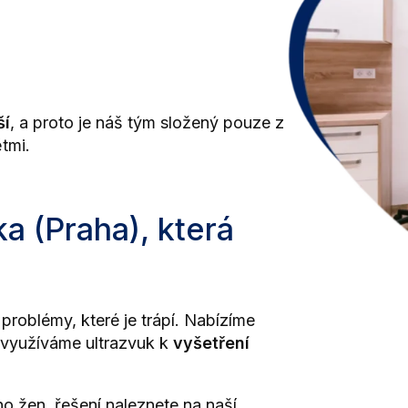
ší
, a proto je náš tým složený pouze z
ětmi.
a (Praha), která
roblémy, které je trápí. Nabízíme
 využíváme ultrazvuk k
vyšetření
dno žen, řešení naleznete na naší