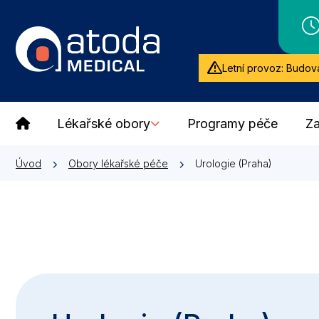
Letní provoz: Budova
Lékařské obory
Programy péče
Za
Úvod
Obory lékařské péče
Urologie (Praha)