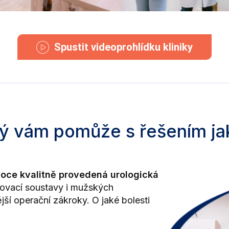
Spustit videoprohlídku kliniky
erý vám pomůže s řešením j
oce kvalitně provedená urologická
čovací soustavy i mužských
ší operační zákroky. O jaké bolesti