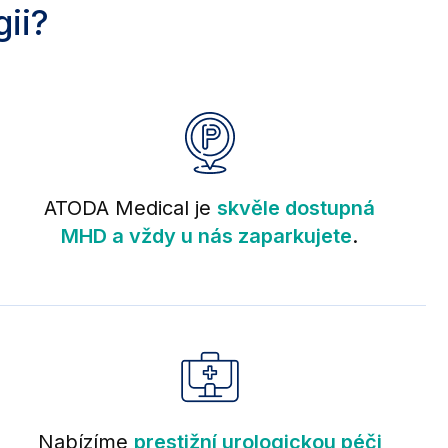
gii?
ATODA Medical je
skvěle dostupná
MHD a vždy u nás zaparkujete
.
Nabízíme
prestižní urologickou péči