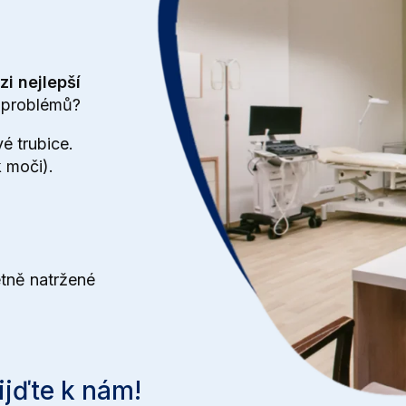
i nejlepší
o problémů?
é trubice
.
k moči)
.
etně
natržené
ijďte k nám!