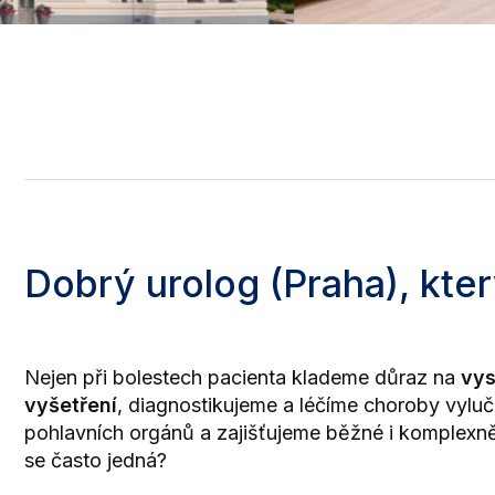
Dobrý urolog (Praha), kt
Nejen při bolestech pacienta klademe důraz na
vys
vyšetření
, diagnostikujeme a léčíme choroby vylu
pohlavních orgánů a zajišťujeme běžné i komplexněj
se často jedná?