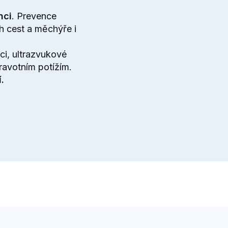
nci
. Prevence
 cest a měchýře i
ci
, ultrazvukové
dravotním potížím.
.