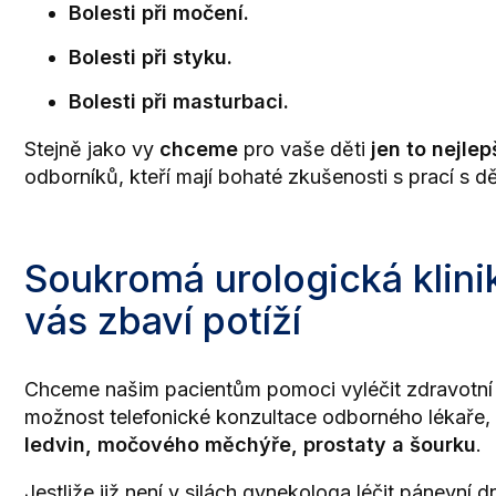
Bolesti při močení
.
Bolesti při styku.
Bolesti při masturbaci.
Stejně jako vy
chceme
pro vaše děti
jen to nejlep
odborníků, kteří mají bohaté zkušenosti s prací s d
Soukromá urologická klinik
vás zbaví potíží
Chceme našim pacientům pomoci vyléčit zdravotní p
možnost telefonické konzultace odborného lékaře,
ledvin, močového měchýře, prostaty a šourku
.
Jestliže již není v silách gynekologa léčit pánevní 