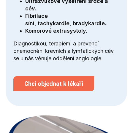
Ultrazvukové vyšetření srdce a
cév.
Fibrilace
síní
,
tachykardie
,
bradykardie
.
Komorové extrasystoly
.
Diagnostikou, terapiemi a prevencí
onemocnění krevních a lymfatických cév
se u nás věnuje oddělení
angiologie
.
Chci objednat k lékaři