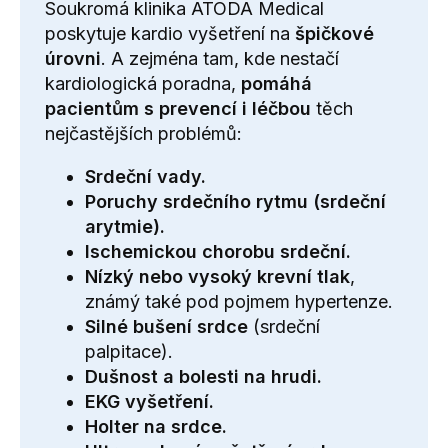
Soukromá klinika ATODA Medical
poskytuje kardio vyšetření na
špičkové
úrovni
. A zejména tam, kde nestačí
kardiologická poradna,
pomáhá
pacientům s prevencí i léčbou
těch
nejčastějších problémů:
Srdeční vady.
Poruchy srdečního rytmu
(
s
rdeční
arytmie
).
Ischemickou chorobu srdeční
.
Nízký nebo
vysoký krevní tlak
,
známý také pod pojmem
hypertenze
.
Silné bušení srdce
(
srdeční
palpitace
).
Dušnost a bolesti na hrudi.
EKG vyšetření.
Holter na srdce
.