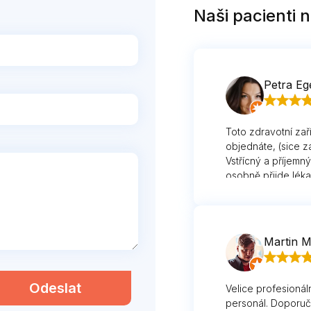
Naši pacienti n
Petra Eg
Toto zdravotní zař
objednáte, (sice z
Vstřícný a příjemn
osobně přijde léka
Martin M
Odeslat
Velice profesionál
personál. Doporuču