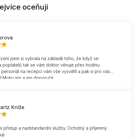
ejvíce oceňují
erova
ízení jsem si vybrala na základě toho, že když se
a poplatek) tak se vám doktor věnuje přes hodinu.
ý personál na recepci vám vše vysvětlí a pak si pro vás
ř.Mohu jen a jen doporučit.
artz Kníže
ní přístup a nadstandardní služby. Ochotný a příjemný
ji.