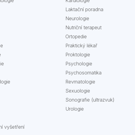
nologie
Kardiologie
Laktační poradna
Neurologie
Nutriční terapeut
Ortopedie
ie
Praktický lékař
e
Proktologie
ie
Psychologie
Psychosomatika
logie
Revmatologie
Sexuologie
Sonografie (ultrazvuk)
Urologie
ní vyšetření