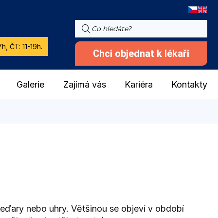
h, ČT: 11-19h.
Chci objednat k lékaři
Galerie
Zajímá vás
Kariéra
Kontakty
beďary nebo uhry. Většinou se objeví v období