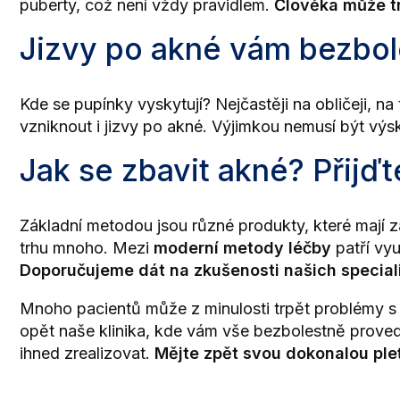
puberty, což není vždy pravidlem.
Člověka může tr
Jizvy po akné vám bezbol
Kde se pupínky vyskytují? Nejčastěji na obličeji, na
vzniknout i jizvy po akné. Výjimkou nemusí být výs
Jak se zbavit akné? Přijď
Základní metodou jsou různé produkty, které mají za
trhu mnoho. Mezi
moderní metody léčby
patří vyu
Doporučujeme dát na zkušenosti našich special
Mnoho pacientů může z minulosti trpět problémy s d
opět naše klinika, kde vám vše bezbolestně prove
ihned zrealizovat.
Mějte zpět svou dokonalou ple