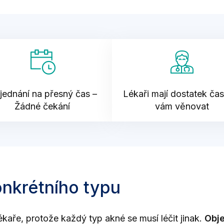
jednání na přesný čas –
Lékaři mají dostatek ča
Žádné čekání
vám věnovat
onkrétního typu
ékaře, protože každý typ akné se musí léčit jinak.
Obje