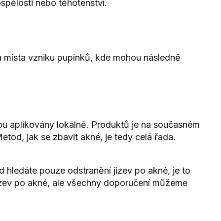
spělosti nebo těhotenství.
jiná místa vzniku pupínků, kde mohou následně
 jsou aplikovány lokálně. Produktů je na současném
tod, jak se zbavit akné, je tedy celá řada.
 hledáte pouze odstranění jizev po akné, je to
jizev po akné, ale všechny doporučení můžeme