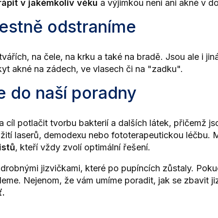
ápit v jakémkoliv věku
a výjimkou není ani akné v do
estně odstraníme
 tvářích, na čele, na krku a také na bradě. Jsou ale i 
kyt akné na zádech, ve vlasech či na "zadku".
te do naší poradny
 cíl potlačit tvorbu bakterií a dalších látek, přičemž
žití laserů, demodexu nebo fototerapeutickou léčbu. Me
istů
, kteří vždy zvolí optimální řešení.
robnými jizvičkami, které po pupíncích zůstaly. Pokud
deme. Nejenom, že vám umíme poradit, jak se zbavit 
ť.