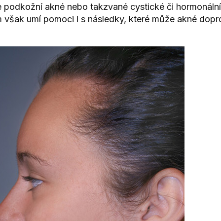
áte podkožní akné nebo takzvané cystické či hormonální.
ám však umí pomoci i s následky, které může akné dop