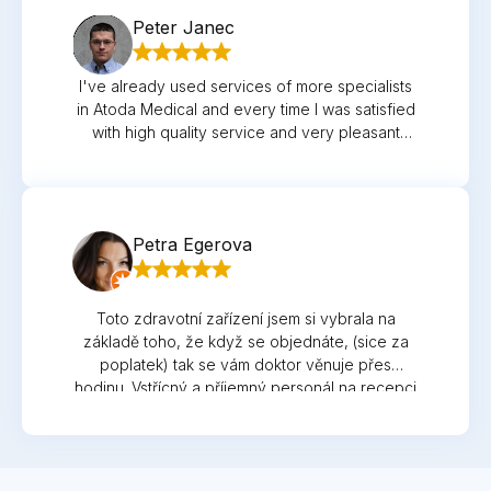
Peter Janec
I've already used services of more specialists
in Atoda Medical and every time I was satisfied
with high quality service and very pleasant
approach. All the same I can say about the
nurses and receptionists who were always
willing and quick to respond to any of my
requests.
Petra Egerova
Toto zdravotní zařízení jsem si vybrala na
základě toho, že když se objednáte, (sice za
poplatek) tak se vám doktor věnuje přes
hodinu. Vstřícný a příjemný personál na recepci
vám vše vysvětlí a pak si pro vás osobně přijde
lékař.Mohu jen a jen doporučit.