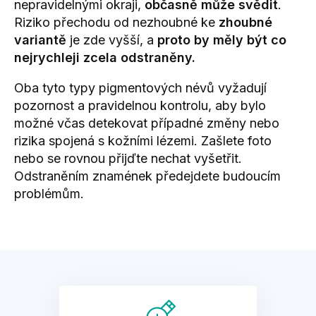
nepravidelnými okraji,
občasně může svědit
.
Riziko přechodu od nezhoubné ke
zhoubné
variantě
je zde vyšší, a
proto by měly být co
nejrychleji zcela odstraněny.
Oba tyto typy pigmentových névů vyžadují
pozornost a pravidelnou kontrolu, aby bylo
možné včas detekovat případné změny nebo
rizika spojená s kožními lézemi. Zašlete foto
nebo se rovnou přijďte nechat vyšetřit.
Odstraněním znamének předejdete budoucím
problémům.