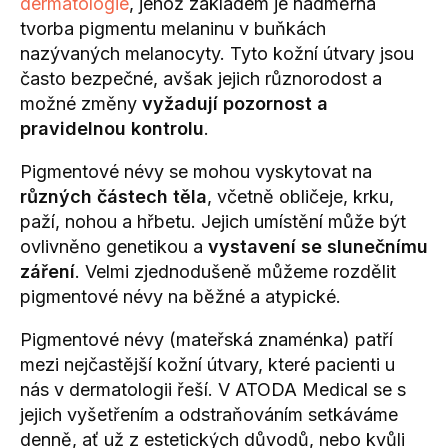
dermatologie
, jehož základem je nadměrná
tvorba pigmentu melaninu v buňkách
nazývaných melanocyty. Tyto kožní útvary jsou
často bezpečné, avšak jejich různorodost a
možné změny
vyžadují pozornost a
pravidelnou kontrolu
.
Pigmentové névy se mohou vyskytovat na
různých částech těla
, včetně obličeje, krku,
paží, nohou a hřbetu. Jejich umístění může být
ovlivněno genetikou a
vystavení se slunečnímu
záření
. Velmi zjednodušeně můžeme rozdělit
pigmentové névy na běžné a atypické.
Pigmentové névy (mateřská znaménka) patří
mezi nejčastější kožní útvary, které pacienti u
nás v dermatologii řeší. V ATODA Medical se s
jejich vyšetřením a odstraňováním setkáváme
denně, ať už z estetických důvodů, nebo kvůli