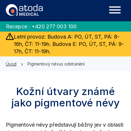
Recepce :
+420 277 003 100
Letní provoz: Budova A: PO, ÚT, ST, PÁ: 8-
16h, ČT: 11-19h. Budova E: PO, ÚT, ST, PÁ: 9-
17h, ČT: 11-19h.
Úvod
Pigmentový névus odstranění
Kožní útvary známé
jako pigmentové névy
Pigmentové névy představují běžný jev v oblasti