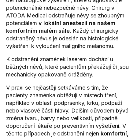
dermatologické vyšetření, které diagnostikuje
potencionálně nebezpečné névy.
Chirurg
v
ATODA Medical odstraňuje névy se zhoubným
potenciálem
v lokální anestezii na našem
komfortním malém sále
. Každý chirurgicky
odstraněný névus je odeslán na histologické
vyšetření k vyloučení maligního melanomu.
K
odstranění znamének laserem
dochází u
běžných névů, které pacientům překážejí či jsou
mechanicky opakovaně drážděny.
V praxi se nejčastěji setkáváme s tím, že
pacienty znaménka obtěžují v místech tření,
například v oblasti podprsenky, krku, podpaží
nebo vlasové části hlavy. Dalším důvodem bývá
změna tvaru, barvy nebo velikosti, případně
doporučení lékaře po preventivním vyšetření. V
těchto případech je odstranění nejen
komfortní,