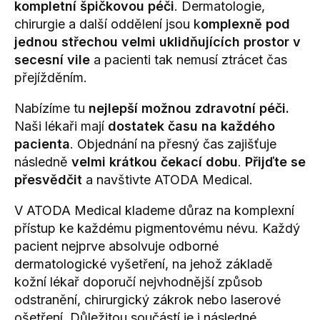
kompletní špičkovou péči
. Dermatologie,
chirurgie a další oddělení jsou k
omplexně pod
jednou střechou velmi uklidňujících prostor v
secesní vile
a pacienti tak nemusí ztrácet čas
přejížděním.
Nabízíme tu
nejlepší možnou zdravotní péči.
Naši lékaři mají
dostatek času na každého
pacienta
. Objednání na přesný čas zajišťuje
následně
velmi krátkou čekací dobu
.
Přijďte se
přesvědčit
a navštivte ATODA Medical.
V ATODA Medical klademe důraz na komplexní
přístup ke každému pigmentovému névu. Každý
pacient nejprve absolvuje odborné
dermatologické vyšetření, na jehož základě
kožní lékař doporučí nejvhodnější způsob
odstranění, chirurgický zákrok nebo laserové
ošetření. Důležitou součástí je i následné