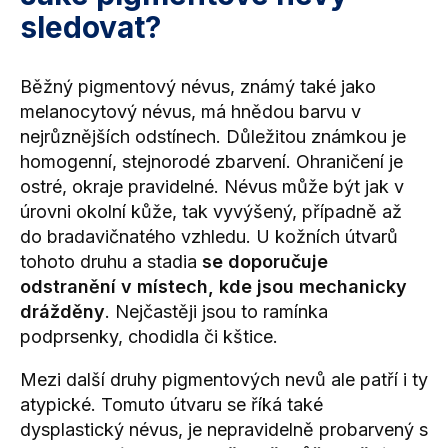
sledovat?
Běžný pigmentový névus, známý také jako
melanocytový névus, má hnědou barvu v
nejrůznějších odstínech. Důležitou známkou je
homogenní, stejnorodé zbarvení. Ohraničení je
ostré, okraje pravidelné. Névus může být jak v
úrovni okolní kůže, tak vyvýšený, případně až
do bradavičnatého vzhledu. U kožních útvarů
tohoto druhu a stadia
se doporučuje
odstranění v místech, kde jsou mechanicky
drážděny
. Nejčastěji jsou to ramínka
podprsenky, chodidla či kštice.
Mezi další druhy pigmentových nevů
ale patří i ty
atypické. Tomuto útvaru se říká také
dysplastický névus, je nepravidelně probarvený s