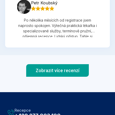
Petr Koubský
Po několika měsících od registrace jsem
naprosto spokojen. Výtečná praktická lékařka i
specializované služby, termínově pružní,
příjemná recepce. Lidský přístup. Tahle si
představuju lékařskou péči! Skvěle vynaložené
peníze. Mimochodem, včas rozpoznali, že to
na obličeji, o čem jsem si myslel, že je
znamínko, není tak docela znamínko, a odeslali
mě na životně důležitou operaci. Díky.
Zobrazit více recenzí
Recepce