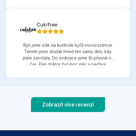
ošetřit jinde. Už se těším na kontrolu, pan ex
primář je kapacita,všem doporučuji a
upřímně,zažil jsem toho už hodně po
nemocnicích kde s k vám chovají jako by jste je
Cukrfree
obtezovali.
Byli jsme zde na kontrole kyčlí novorozence.
Termín jsme dostali hned ten samý den, kdy
jsem zavolala. Do ordinace jsme šli přesně na
čas. Pan doktor byl moc milý a pečlivý.
Děkujeme!
Zobrazit více recenzí