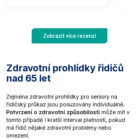
čem j
není 
odesl
opera
Zobrazit více recenzí
Zdravotní prohlídky řidičů
nad 65 let
Zejména zdravotní prohlídky pro seniory na
řidičský průkaz jsou posuzovány individuálně.
Potvrzení o zdravotní způsobilosti
může mít v
tomto případě i kratší interval platnosti, pokud
má řidič nějaké zdravotní problémy nebo
omezení.