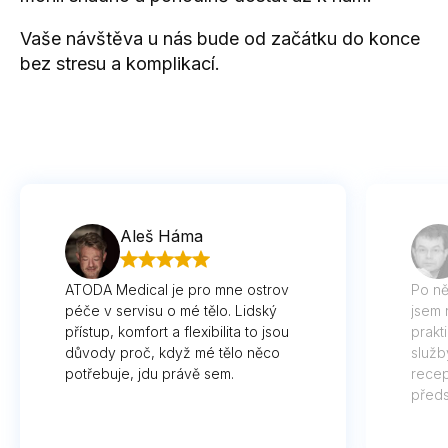
Vaše návštěva u nás bude od začátku do konce
bez stresu a komplikací.
Aleš Háma
ATODA Medical je pro mne ostrov
Po ně
péče v servisu o mé tělo. Lidský
jsem 
přístup, komfort a flexibilita to jsou
prakt
důvody proč, když mé tělo něco
služb
potřebuje, jdu právě sem.
recep
předs
vyna
včas 