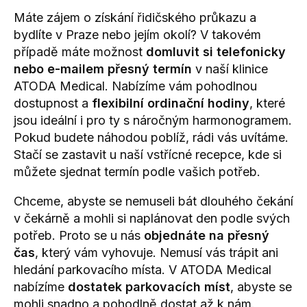
Máte zájem o získání řidičského průkazu a
bydlíte v Praze nebo jejím okolí? V takovém
případě máte možnost
domluvit si telefonicky
nebo e-mailem přesný termín
v naší klinice
ATODA Medical. Nabízíme vám pohodlnou
dostupnost a
flexibilní ordinační hodiny
, které
jsou ideální i pro ty s náročným harmonogramem.
Pokud budete náhodou poblíž, rádi vás uvítáme.
Stačí se zastavit u naší vstřícné recepce, kde si
můžete sjednat termín podle vašich potřeb.
Chceme, abyste se nemuseli bát dlouhého čekání
v čekárně a mohli si naplánovat den podle svých
potřeb. Proto se u nás
objednáte na přesný
čas
, který vám vyhovuje. Nemusí vás trápit ani
hledání parkovacího místa. V ATODA Medical
nabízíme
dostatek parkovacích míst
, abyste se
mohli snadno a pohodlně dostat až k nám.