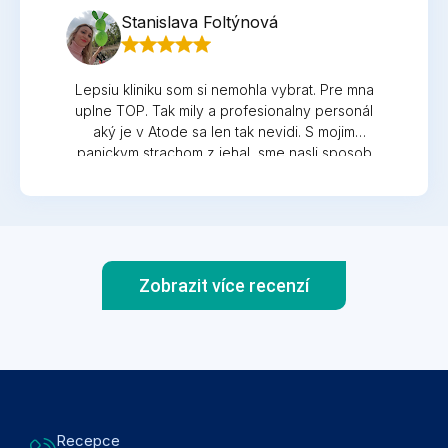
Stanislava Foltýnová
Lepsiu kliniku som si nemohla vybrat. Pre mna
uplne TOP. Tak mily a profesionalny personál
aký je v Atode sa len tak nevidi. S mojim
panickym strachom z jehal, sme nasli sposob
ako som prekonala v pohode vsetky odbery
pocas tehotenstva... gynekolog MUDr. Vlcek je
pedant, ktory nic nepodcenuje! Po narodeni
synceka, som prihlasila do atody i neho.
Pravidelne kontroly v presny cas, kedy pridem
a nemusim cakat sa ani z daleka nevyrovnaju
Zobrazit více recenzí
tomu aky starostlivy ma pristup pani pediatrička!
Pomer cena/kvalita je viac ako priaznivy! Ked si
zoberiem potaz v to, ze takmer vsetko mam
pod jednou strechou a nemusim behat po
polke Prahy...tak to za to rozhodne stoji!
Recepce