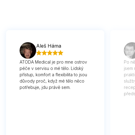
Aleš Háma
ATODA Medical je pro mne ostrov
Po ně
péče v servisu o mé tělo. Lidský
jsem 
přístup, komfort a flexibilita to jsou
prakt
důvody proč, když mé tělo něco
služb
potřebuje, jdu právě sem.
recep
předs
vyna
včas 
čem j
není 
odesl
opera