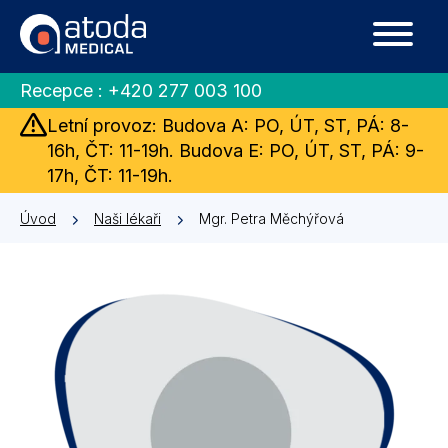
Recepce :
+420 277 003 100
Letní provoz: Budova A: PO, ÚT, ST, PÁ: 8-
16h, ČT: 11-19h. Budova E: PO, ÚT, ST, PÁ: 9-
17h, ČT: 11-19h.
Úvod
Naši lékaři
Mgr. Petra Měchýřová