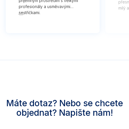
příjemným prostředím s velkými
přesn
profesionály a usměvavými
milý 
sestřičkami.
Máte dotaz? Nebo se chcete
objednat? Napište nám!