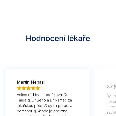
Hodnocení lékaře
Martin Nehasil
Velice rád bych poděkoval Dr
Byli 
Taussig, Dr Beňo a Dr Němec za
novor
lékařskou péči. Vždy mi poradí a
hned 
pomohou :). Atoda je pro mne
zavol