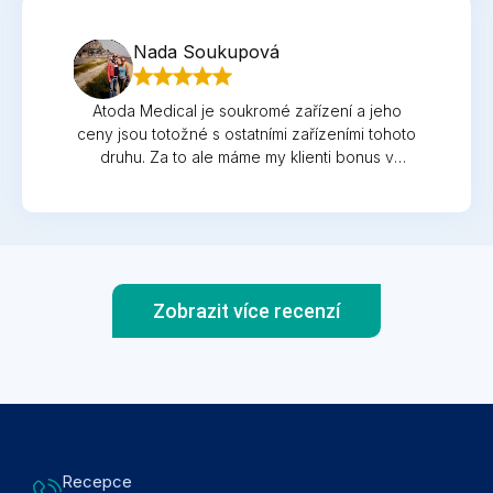
Nada Soukupová
Atoda Medical je soukromé zařízení a jeho
ceny jsou totožné s ostatními zařízeními tohoto
druhu. Za to ale máme my klienti bonus v
podobě nadstandardních služeb a za tím si
stojím!!! Všichni lékaři, sestřičky ale i slečny
recepční tvoří podle mého názoru skvělý tým a
já se do této kliniky vždy těším. A že nejsem
zrovna pacient, který si nechá všechno líbit:-)
Mám svoje nároky, které nemůžu říci, že by
Zobrazit více recenzí
nebyli plněny. Proto jsem si opět prodloužila
registraci a zřejmě to tak i zůstane do
budoucna. Chtěla bych poděkovat paní Karolíně
Hrubé, která si získala moji důvěru a moc mě
pomohla v situaci, se kterou jsem si nevěděla
rady.Je to člověk na svém místě a velký
profesionál. :-) Děkuji i všem ostatním .....
Recepce