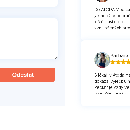
Do ATODA Medical, 
jak nebýt v područ
ještě musíte prosit
vynaložených prost
chovají jako k zák
cokoliv a o to pře
Bárbara
Odeslat
S lékaři v Atoda m
dokázal vyléčit u
Pediatr je vždy ve
také. Všichni vždy 