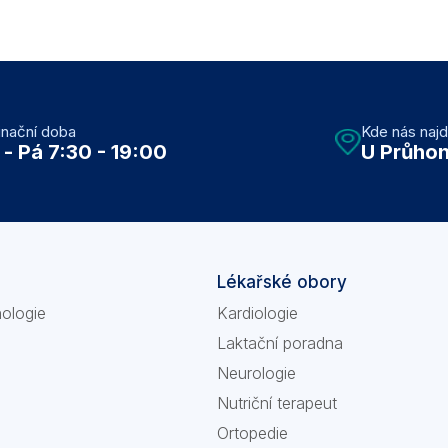
inační doba
Kde nás naj
 - Pá 7:30 - 19:00
U Průhon
Lékařské obory
nologie
Kardiologie
Laktační poradna
Neurologie
Nutriční terapeut
Ortopedie