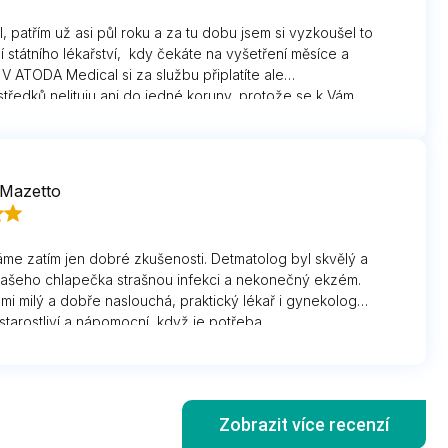
patřím už asi půl roku a za tu dobu jsem si vyzkoušel to
í státního lékařství, kdy čekáte na vyšetření měsíce a
. V ATODA Medical si za službu připlatíte ale
ředků nelituju ani do jedné koruny, protože se k Vám
azníkovi. Když to hoří tak máte termín do pár dnů téměř na
ci ve zdraví jde. Moc děkuji za skvělou práci a péči.
 Mazetto
áme zatím jen dobré zkušenosti. Detmatolog byl skvělý a
 našeho chlapečka strašnou infekci a nekonečný ekzém.
lmi milý a dobře naslouchá, praktický lékař i gynekolog
starostliví a nápomocní, když je potřeba.
Zobrazit více recenzí