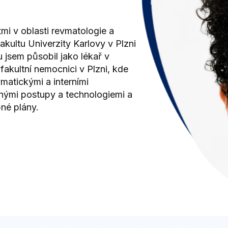
i v oblasti revmatologie a
kultu Univerzity Karlovy v Plzni
 jsem působil jako lékař v
kultní nemocnici v Plzni, kde
vmatickými a interními
ými postupy a technologiemi a
bné plány.