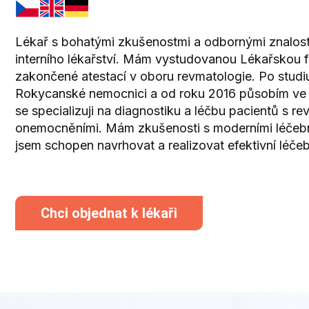
Lékař s bohatými zkušenostmi a odbornými znalostm
interního lékařství. Mám vystudovanou Lékařskou fa
zakončené atestací v oboru revmatologie. Po studiu
Rokycanské nemocnici a od roku 2016 působím ve fa
se specializuji na diagnostiku a léčbu pacientů s re
onemocněními. Mám zkušenosti s moderními léčebn
jsem schopen navrhovat a realizovat efektivní léče
Chci objednat k lékaři