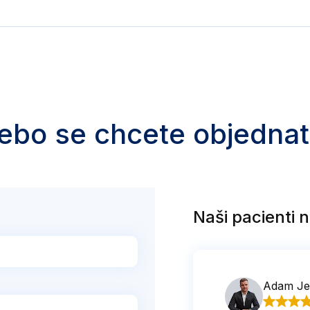
nka začala cítit první
 života! Jeho
. Umí navázat krásně
i celkový přístup recepce
ebo se chcete objednat
Naši pacienti n
Adam Je