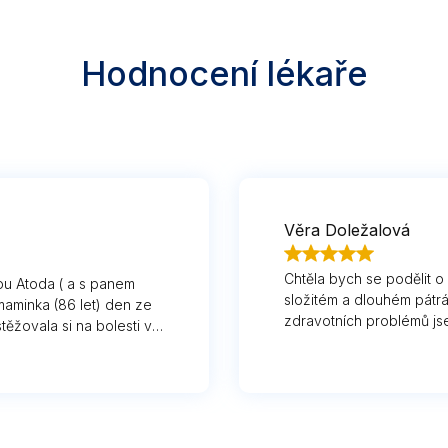
Hodnocení lékaře
Věra Doležalová
Chtěla bych se podělit 
kou Atoda ( a s panem
složitém a dlouhém pátrá
aminka (86 let) den ze
zdravotních problémů js
ěžovala si na bolesti v
komplexním vyšetření mi
ý nás odbyl a říkal, že
léčba. Navíc jsem se se
.(první návod, který ale
přístupem od pana MUDr. 
ty byly v tu dobu zhruba
než rok. Po každé kontr
ak jsem našla ATODA
pozitivně uklidněná. A z
větě- objednání druhý