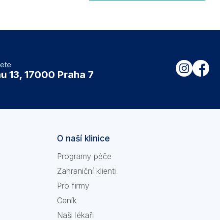
dete
u 13, 17000 Praha 7
O naší klinice
Programy péče
Zahraniční klienti
Pro firmy
Ceník
Naši lékaři