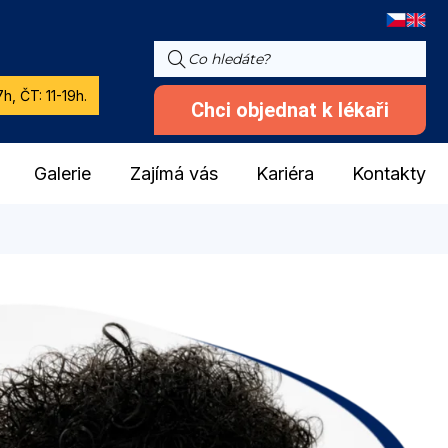
h, ČT: 11-19h.
Chci objednat k lékaři
Galerie
Zajímá vás
Kariéra
Kontakty