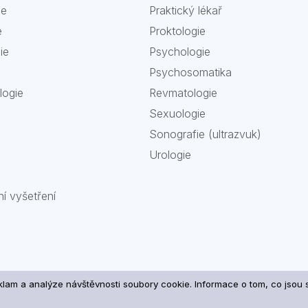
ie
Praktický lékař
e
Proktologie
ie
Psychologie
Psychosomatika
logie
Revmatologie
Sexuologie
Sonografie (ultrazvuk)
Urologie
ní vyšetření
eklam a analýze návštěvnosti soubory cookie. Informace o tom, co jso
cování osobních údajů a cookies
| Copyright 2026 ATODA Me