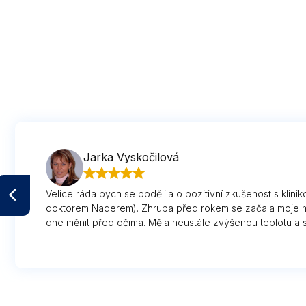
Jarka Vyskočilová
Velice ráda bych se podělila o pozitivní zkušenost s klini
doktorem Naderem). Zhruba před rokem se začala moje m
dne měnit před očima. Měla neustále zvýšenou teplotu a st
ramenou. Navštívili jsme několikrát praktického lékaře, kter
zřejmě nastydla. Někdo mi poradil, ať zkusíme revmatologii
bohužel nepřišel od praktického lékaře). Objednávací lhů
3 měsíce- obvolala jsem snad celý středočeský kraj. A p
MEDICAL web stránky. Od té doby jsem byla jak v jiném s