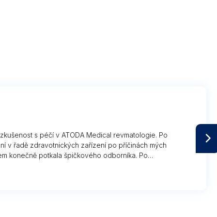
o zkušenost s péčí v ATODA Medical revmatologie. Po
ní v řadě zdravotnických zařízení po příčinách mých
em konečně potkala špičkového odborníka. Po
 byla určena správná diagnóza a nasazena odpovídající
tkala s mimořádným zájmem a nevšedním lidským
Abu Isbeih Nadera. Tato moje zkušenost trvá již déle
ole jsem odcházela nesmírně spokojená, psychicky
a to všechno panu doktorovi mnohokrát děkuji.