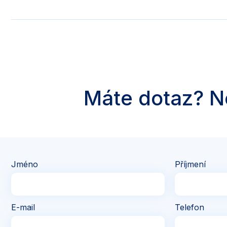
den, léčba po vyšetření okamžitě zahájena a za 3 dny mami
úlevu po měsících bolesti. Pan Doktor Nader vrátil chuť do
profesionální, ale i lidský přístup je opravdu neuvěřitelný
kontakt, maminku uklidnil a tím byla léčba lehčí. Nicméně 
a personálu je úžasný. Děkuji za sebe i maminku!!!!:-)
Máte dotaz? N
Jméno
Příjmení
E-mail
Telefon