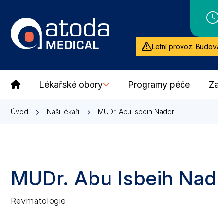
Letní provoz: Budova
Lékařské obory
Programy péče
Za
Úvod
Naši lékaři
MUDr. Abu Isbeih Nader
MUDr. Abu Isbeih Nad
Revmatologie