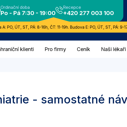
Ordinační doba
Recepce
Po - Pá 7:30 - 19:00
+420 277 003 100
 A: PO, ÚT, ST, PÁ: 8-16h, ČT: 11-19h. Budova E: PO, ÚT, ST, PÁ: 9-17
hraniční klienti
Pro firmy
Ceník
Naši lékaři
iatrie - samostatné ná