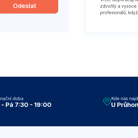
Odeslat
zdvořilý a vysoce 
profesionálů, když
inační doba
Kde nás naj
 - Pá 7:30 - 19:00
U Průhon