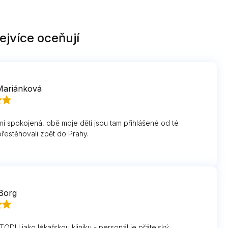
ejvíce oceňují
Mariánková
i spokojená, obě moje děti jsou tam přihlášené od té
řestěhovali zpět do Prahy.
Borg
TODU jako lékařskou kliniku - personál je přátelský,