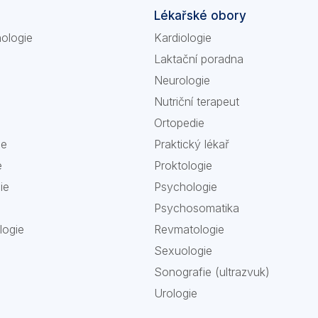
Lékařské obory
nologie
Kardiologie
Laktační poradna
Neurologie
Nutriční terapeut
Ortopedie
ie
Praktický lékař
e
Proktologie
ie
Psychologie
Psychosomatika
logie
Revmatologie
Sexuologie
Sonografie (ultrazvuk)
Urologie