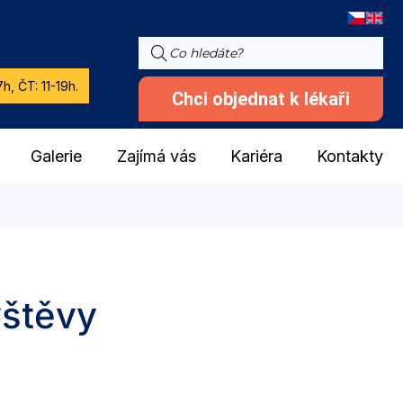
h, ČT: 11-19h.
Chci objednat k lékaři
Galerie
Zajímá vás
Kariéra
Kontakty
vštěvy