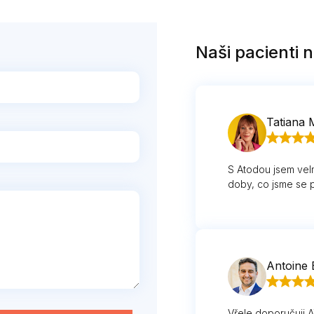
Naši pacienti n
Tatiana 
S Atodou jsem velm
doby, co jsme se p
Antoine 
Vřele doporučuji A