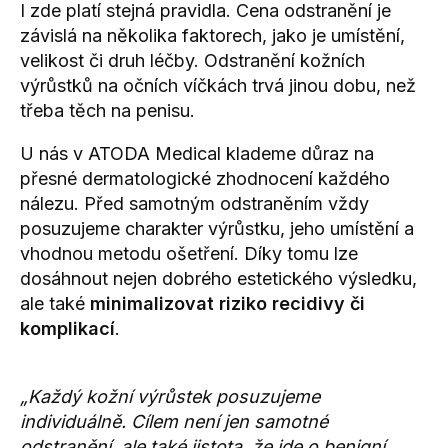
I zde platí stejná pravidla. Cena odstranění je
závislá na několika faktorech, jako je umístění,
velikost či druh léčby. Odstranění kožních
výrůstků na očních víčkách trvá jinou dobu, než
třeba těch na penisu.
U nás v ATODA Medical klademe důraz na
přesné dermatologické zhodnocení každého
nálezu. Před samotným odstraněním vždy
posuzujeme charakter výrůstku, jeho umístění a
vhodnou metodu ošetření. Díky tomu lze
dosáhnout nejen dobrého estetického výsledku,
ale také
minimalizovat riziko recidivy či
komplikací
.
„Každý kožní výrůstek posuzujeme
individuálně. Cílem není jen samotné
odstranění, ale také jistota, že jde o benigní