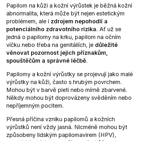
Papilom na kůži a kožní výrůstek
je běžná kožní
abnormalita, která může být nejen estetickým
problémem, ale i
zdrojem nepohodlí a
potenciálního zdravotního rizika
. Ať už se
jedná o
papilomy na krku, papilom na očním
víčku nebo třeba na genitáliích,
je
důležité
věnovat pozornost jejich příznakům,
spouštěčům a správné léčbě
.
Papilomy a kožní výrůstky se projevují jako malé
výrůstky na kůži, často s hrubým povrchem.
Mohou být v barvě pleti nebo mírně zbarvené.
Někdy mohou být doprovázeny svěděním nebo
nepříjemným pocitem.
Přesná příčina vzniku papilomů a kožních
výrůstků není vždy jasná. Nicméně mohou být
způsobeny lidským papilomavirem (HPV),