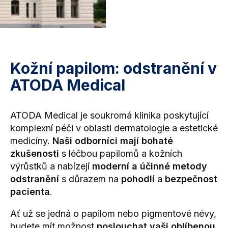
Kožní papilom: odstranění v
ATODA Medical
ATODA Medical je soukromá klinika poskytující
komplexní péči v oblasti
dermatologie
a
estetické
medicíny.
Naši odborníci mají bohaté
zkušenosti
s léčbou papilomů a kožních
výrůstků a nabízejí
moderní a účinné metody
odstranění
s důrazem na
pohodlí
a
bezpečnost
pacienta
.
Ať už se jedná o papilom nebo
pigmentové névy
,
budete mít možnost
poslouchat vaši oblíbenou