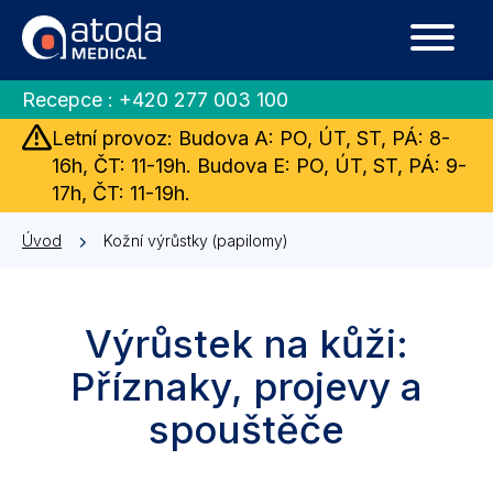
Recepce :
+420 277 003 100
Letní provoz: Budova A: PO, ÚT, ST, PÁ: 8-
16h, ČT: 11-19h. Budova E: PO, ÚT, ST, PÁ: 9-
17h, ČT: 11-19h.
Úvod
Kožní výrůstky (papilomy)
Výrůstek na kůži:
Příznaky, projevy a
spouštěče