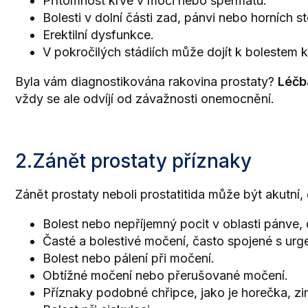
Přítomnost krve v moči nebo spermatu.
Bolesti v dolní části zad, pánvi nebo horních s
Erektilní dysfunkce.
V pokročilých stádiích může dojít k bolestem k
Byla vám diagnostikována rakovina prostaty?
Léčb
vždy se ale odvíjí od závažnosti onemocnění.
2.Zánět prostaty příznaky
Zánět prostaty neboli prostatitida může být akutní, 
Bolest nebo nepříjemný pocit v oblasti pánve, d
Časté a bolestivé močení, často spojené s ur
Bolest nebo pálení při močení.
Obtížné močení nebo přerušované močení.
Příznaky podobné chřipce, jako je horečka, zim