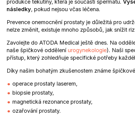
produkce tekutiny, která je součástí spermatu.
Vyše
následky
, pokud nejsou včas léčena.
Prevence onemocnění prostaty je důležitá pro udrže
nelze změnit, existuje mnoho způsobů, jak snížit ri
Zavolejte do ATODA Medical ještě dnes. Na odděl
naše špičkové oddělení
urogynekologie
). Naši spe
přístup, který zohledňuje specifické potřeby každéh
Díky našim bohatým zkušenostem známe špičkové lé
operace prostaty laserem,
biopsie prostaty,
magnetická rezonance prostaty,
ozařování prostaty.