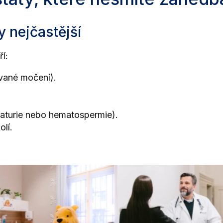
y nejčastější
í:
vané močení).
aturie nebo hematospermie).
olí.