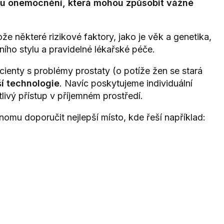
iku onemocnění, která mohou způsobit vážné
e některé rizikové faktory, jako je věk a genetika,
ního stylu a pravidelné lékařské péče.
cienty s problémy prostaty (o potíže žen se stará
ší technologie
. Navíc poskytujeme individuální
livý přístup v příjemném prostředí.
u doporučit nejlepší místo, kde řeší například: