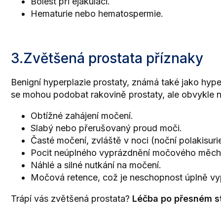
Bolest při ejakulaci.
Hematurie nebo hematospermie.
3.Zvětšená prostata příznaky
Benigní hyperplazie prostaty, známá také jako hyper
se mohou podobat rakovině prostaty, ale obvykle ne
Obtížné zahájení močení.
Slabý nebo přerušovaný proud moči.
Časté močení, zvláště v noci (noční polakisurie
Pocit neúplného vyprázdnění močového měch
Náhlé a silné nutkání na močení.
Močová retence, což je neschopnost úplně v
Trápí vás zvětšená prostata?
Léčba po přesném st