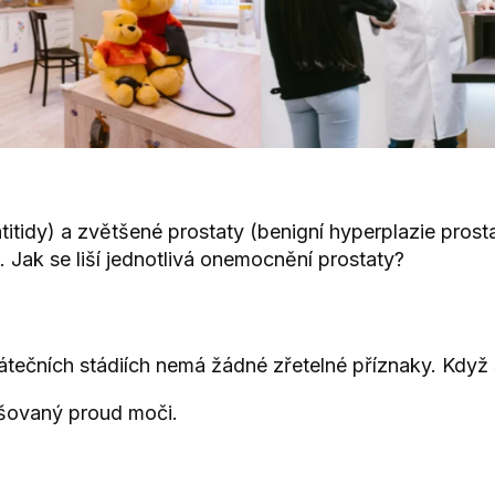
atitidy) a zvětšené prostaty (benigní hyperplazie pro
í. Jak se liší jednotlivá onemocnění prostaty?
átečních stádiích nemá žádné zřetelné příznaky. Kdy
ušovaný proud moči.