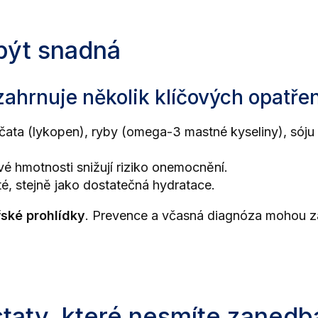
být snadná
hrnuje několik klíčových opatření
ajčata (lykopen), ryby (omega-3 mastné kyseliny), sój
é hmotnosti snižují riziko onemocnění.
té, stejně jako dostatečná hydratace.
ské prohlídky
. Prevence a včasná diagnóza mohou zac
taty, které nesmíte zanedb