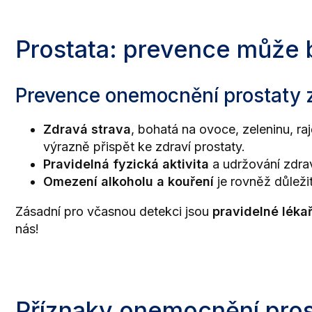
Prostata: prevence může 
Prevence onemocnění prostaty za
Zdravá strava
, bohatá na ovoce, zeleninu, r
výrazně přispět ke zdraví prostaty.
Pravidelná fyzická aktivita
a udržování zdrav
Omezení alkoholu a kouření
je rovněž důleži
Zásadní pro včasnou detekci jsou
pravidelné lékař
nás!
Příznaky onemocnění pros