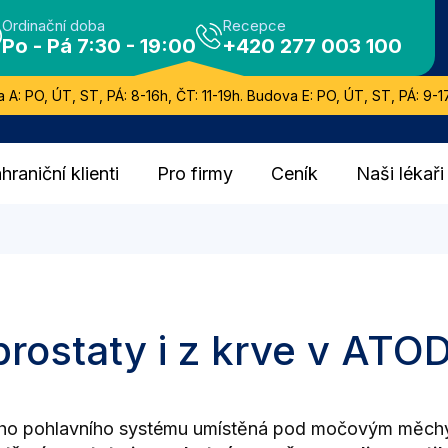
Ordinační doba
Recepce
Po - Pá 7:30 - 19:00
+420 277 003 100
 A: PO, ÚT, ST, PÁ: 8-16h, ČT: 11-19h. Budova E: PO, ÚT, ST, PÁ: 9-17
hraniční klienti
Pro firmy
Ceník
Naši lékaři
 prostaty i z krve v ATO
ského pohlavního systému umístěná pod močovým měchýř