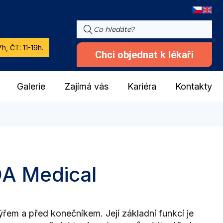
h, ČT: 11-19h.
Chci objednat k lékaři
Galerie
Zajímá vás
Kariéra
Kontakty
DA Medical
em a před konečníkem. Její základní funkcí je