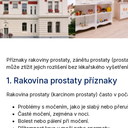
Příznaky rakoviny prostaty, zánětu prostaty (prost
může ztížit jejich rozlišení bez lékařského vyšetřen
1. Rakovina prostaty příznaky
Rakovina prostaty (karcinom prostaty) často v poč
Problémy s močením, jako je slabý nebo přer
Časté močení, zejména v noci.
Bolest nebo pálení při močení.