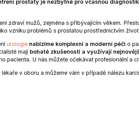
tření prostaty je nezbytné pro včasnou diagnost
ní zdraví mužů, zejména s přibývajícím věkem. Přestož
ziko vzniku problémů s prostatou prostřednictvím život
ení
urologie
nabízíme komplexní a moderní péči
o pa
cialisté mají
bohaté zkušenosti a využívají nejnověj
o pacienta. U nás můžete očekávat profesionální a cit
kaře v oboru a můžeme vám v případě nálezu karcinom