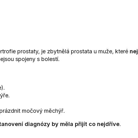
trofie prostaty, je zbytnělá prostata u muže, které
ne
jsou spojeny s bolestí.
).
ýře.
yprázdnit močový měchýř.
anovení diagnózy by měla přijít co nejdříve
.