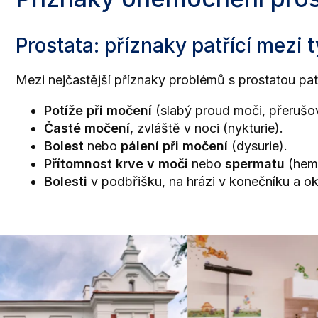
Prostata: příznaky patřící mezi t
Mezi nejčastější příznaky problémů s prostatou patř
Potíže při močení
(slabý proud moči, přerušo
Časté močení
, zvláště v noci (nykturie).
Bolest
nebo
pálení při močení
(dysurie).
Přítomnost krve v moči
nebo
spermatu
(hem
Bolesti
v podbřišku, na hrázi v konečníku a ok