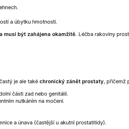
tehnech.
ostí a úbytku hmotnosti.
a musí být zahájena okamžitě
. Léčba rakoviny prost
častý je ale také
chronický zánět prostaty
, přičemž 
olní části zad nebo genitálií.
gentním nutkáním na močení.
nice a únava (častější u akutní prostatitidy).