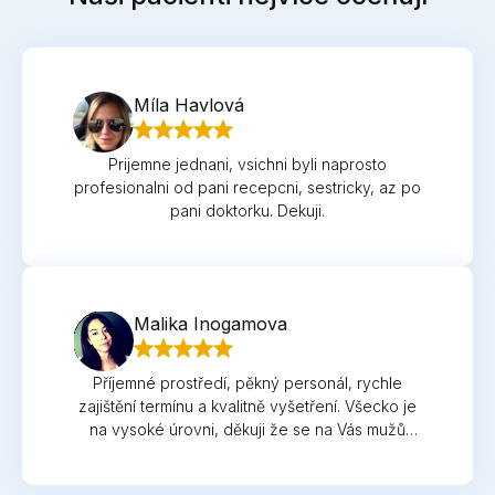
Míla Havlová
Prijemne jednani, vsichni byli naprosto
profesionalni od pani recepcni, sestricky, az po
pani doktorku. Dekuji.
Malika Inogamova
Příjemné prostředí, pěkný personál, rychle
zajištění termínu a kvalitně vyšetření. Všecko je
na vysoké úrovni, děkuji že se na Vás mužů
obrátit s jakým koliv problémem a vždy dostanu
kvalitnou péči !